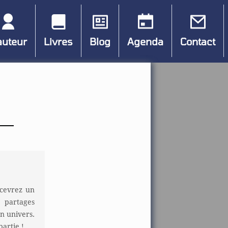
auteur
Livres
Blog
Agenda
Contact
ecevrez un
s partages
n univers.
partie !