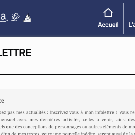
Accueil
L'
LETTRE
re
z pas mes actualités : inscrivez-vous à mon infolettre ! Vous r
mensuel avec mes dernières activités, celles à venir, ainsi de
 tels que des conceptions de personnages ou autres éléments de mo
 d'un de mes textes, voire une nouvelle inédite, seront aussi de la 